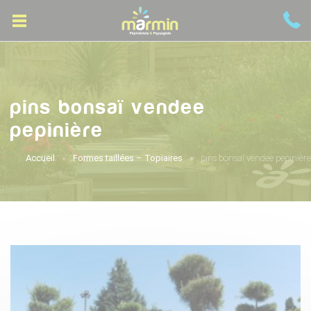
pins bonsaï vendee
pepinière
Accueil
Formes taillées – Topiaires
pins bonsaï vendee pepinière