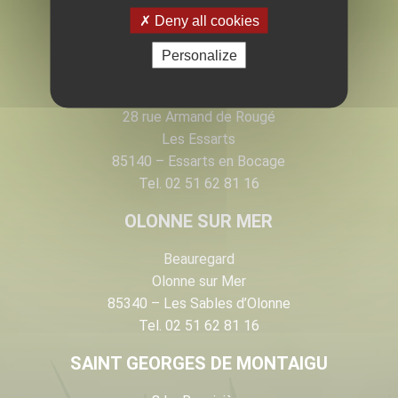
Deny all cookies
Personalize
LES ESSARTS
28 rue Armand de Rougé
Les Essarts
85140 – Essarts en Bocage
Tel. 02 51 62 81 16
OLONNE SUR MER
Beauregard
Olonne sur Mer
85340 – Les Sables d’Olonne
Tel. 02 51 62 81 16
SAINT GEORGES DE MONTAIGU