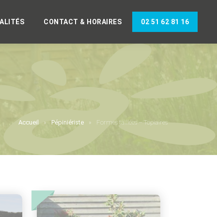
ALITÉS
CONTACT & HORAIRES
02 51 62 81 16
Accueil
Pépiniériste
Formes taillées – Topiaires
Accueil
Pépiniériste
Accueil