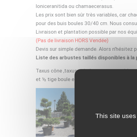
loniceranitida ou chamaecerasus.
Les prix sont bien sûr très variables, car ch
pour des buis boules 30/40 cm. Nous consul
Livraison et plantation possible par nos équ
(Pas de livraison HORS Vendée)
Devis sur simple demande. Alors n’hésitez pl
Liste des arbustes taillés disponibles à la 
Taxus cône ,taxus spirale, taxus pyramide, t
et ½ tige boule et pompons 3 boules, caméli
This site uses