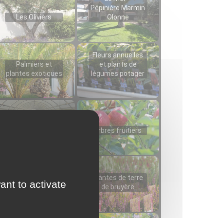
Pépinière Marmin
Les Oliviers
Olonne
Fleurs annuelles
Palmiers et
et plants de
plantes exotiques
légumes potager
Arbustes
Arbres fruitiers
Plantes de terre
ant to activate
Plantes de haies
de bruyère