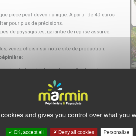
aque pièce peut devenir unique. A partir de 40 euros
ter pour plus de précisions.
ipes de paysagistes, garantie de reprise assurée.
us, venez choisir sur notre site de production.
pépinière:
axus boule, buis boule et cône, troëne jonadrum en ¼
a sasanqua cône, pin en nuage, olivier en nuage.
 cookies and gives you control over what you w
OK, accept all
Deny all cookies
Personalize