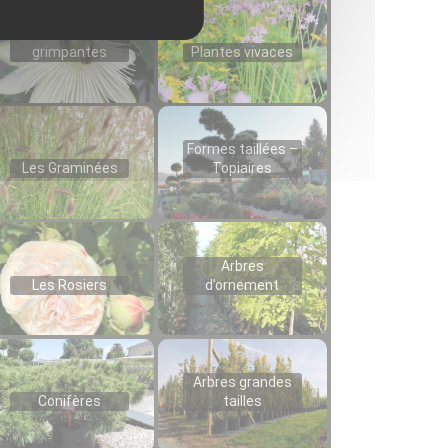
Plantes
grimpantes
Plantes vivaces
Formes taillées –
Les Graminées
Topiaires
Arbres
Les Rosiers
d’ornement
Arbres grandes
Conifères
tailles