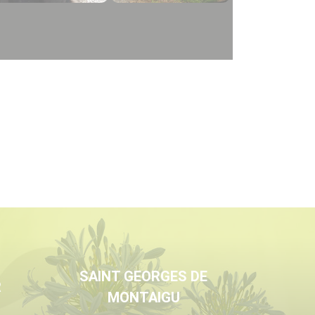
SAINT GEORGES DE
R
MONTAIGU