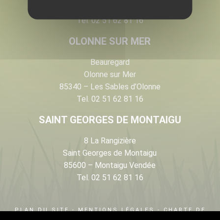
85140 – Essarts en Bocage
Tel. 02 51 62 81 16
OLONNE SUR MER
Beauregard
Olonne sur Mer
85340 – Les Sables d’Olonne
Tel. 02 51 62 81 16
SAINT GEORGES DE MONTAIGU
8 La Rangizière
Saint Georges de Montaigu
85600 – Montaigu Vendée
Tel. 02 51 62 81 16
PLAN DU SITE
-
MENTIONS LÉGALES
-
CHARTE DE