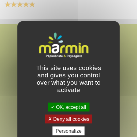
This site uses cookies
MARMIN
and gives you control
PAYSAGISTE & PEPINÉRISTE
over what you want to
EN VENDÉE
activate
OK, accept all
LES ESSARTS
Deny all cookies
28 rue Armand de Rougé
Personalize
Les Essarts