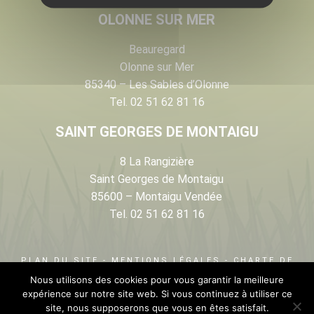
OLONNE SUR MER
Beauregard
Olonne sur Mer
85340 – Les Sables d’Olonne
Tel. 02 51 62 81 16
SAINT GEORGES DE MONTAIGU
8 La Rangizière
Saint Georges de Montaigu
85600 – Montaigu Vendée
Tel. 02 51 62 81 16
PLAN DU SITE
-
MENTIONS LÉGALES
-
CHARTE DE
Nous utilisons des cookies pour vous garantir la meilleure
PROTECTION DES DONNÉES
- RÉALISATION :
INFO
expérience sur notre site web. Si vous continuez à utiliser ce
CONCEPTION
site, nous supposerons que vous en êtes satisfait.