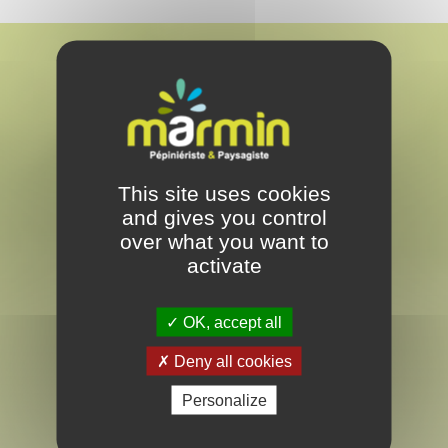
MARMIN
This site uses cookies
PAYSAGISTE & PEPINÉRISTE
and gives you control
EN VENDÉE
over what you want to
activate
LES ESSARTS
OK, accept all
28 rue Armand de Rougé
Deny all cookies
Les Essarts
Personalize
85140 – Essarts en Bocage
Tel. 02 51 62 81 16