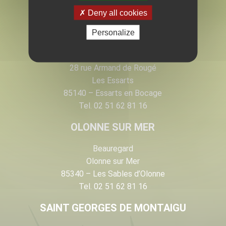
EN VENDÉE
Deny all cookies
Personalize
LES ESSARTS
28 rue Armand de Rougé
Les Essarts
85140 – Essarts en Bocage
Tel. 02 51 62 81 16
OLONNE SUR MER
Beauregard
Olonne sur Mer
85340 – Les Sables d’Olonne
Tel. 02 51 62 81 16
SAINT GEORGES DE MONTAIGU