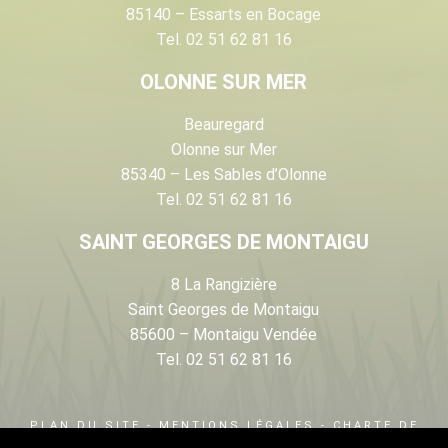
85140 – Essarts en Bocage
Tel. 02 51 62 81 16
OLONNE SUR MER
Beauregard
Olonne sur Mer
85340 – Les Sables d’Olonne
Tel. 02 51 62 81 16
SAINT GEORGES DE MONTAIGU
8 La Rangizière
Saint Georges de Montaigu
85600 – Montaigu Vendée
Tel. 02 51 62 81 16
PLAN DU SITE
-
MENTIONS LÉGALES
-
CHARTE DE