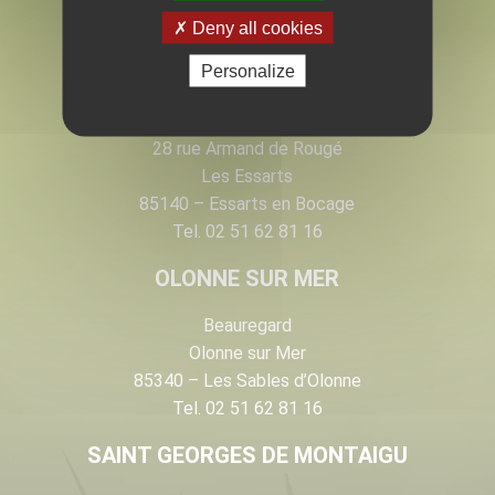
EN VENDÉE
Deny all cookies
Personalize
LES ESSARTS
28 rue Armand de Rougé
Les Essarts
85140 – Essarts en Bocage
Tel. 02 51 62 81 16
OLONNE SUR MER
Beauregard
Olonne sur Mer
85340 – Les Sables d’Olonne
Tel. 02 51 62 81 16
SAINT GEORGES DE MONTAIGU