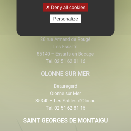
EN VENDÉE
Deny all cookies
Personalize
LES ESSARTS
28 rue Armand de Rougé
Les Essarts
85140 – Essarts en Bocage
Tel. 02 51 62 81 16
OLONNE SUR MER
Beauregard
Olonne sur Mer
85340 – Les Sables d’Olonne
Tel. 02 51 62 81 16
SAINT GEORGES DE MONTAIGU