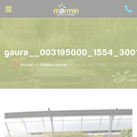
gaura__003195000_1554_300
Accueil
Plantes vivaces
gaura__003195000_1554_30012012