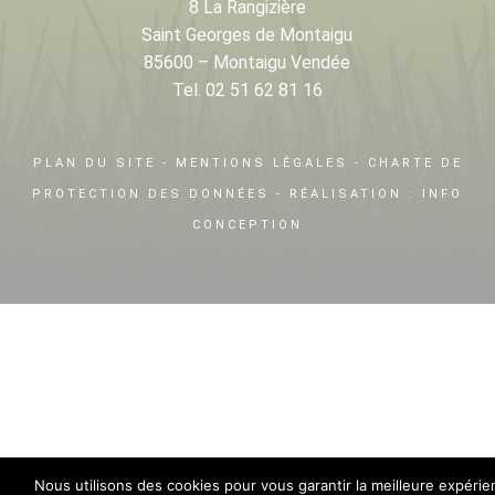
8 La Rangizière
Saint Georges de Montaigu
85600 – Montaigu Vendée
Tel. 02 51 62 81 16
PLAN DU SITE
-
MENTIONS LÉGALES
-
CHARTE DE
PROTECTION DES DONNÉES
- RÉALISATION :
INFO
CONCEPTION
Nous utilisons des cookies pour vous garantir la meilleure expérie