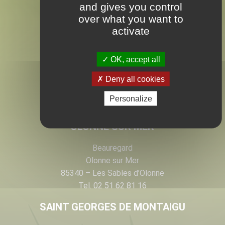
EN VENDÉE
and gives you control
over what you want to
activate
LES ESSARTS
OK, accept all
28 rue Armand de Rougé
Deny all cookies
Les Essarts
85140 – Essarts en Bocage
Personalize
Tel. 02 51 62 81 16
OLONNE SUR MER
Beauregard
Olonne sur Mer
85340 – Les Sables d’Olonne
Tel. 02 51 62 81 16
SAINT GEORGES DE MONTAIGU