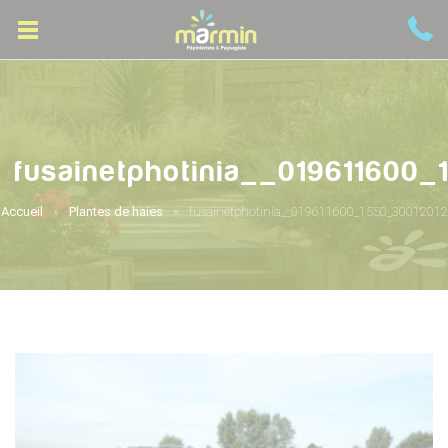
fusainetphotinia__019611600
Accueil
Plantes de haies
fusainetphotinia__019611600_1550_30012012