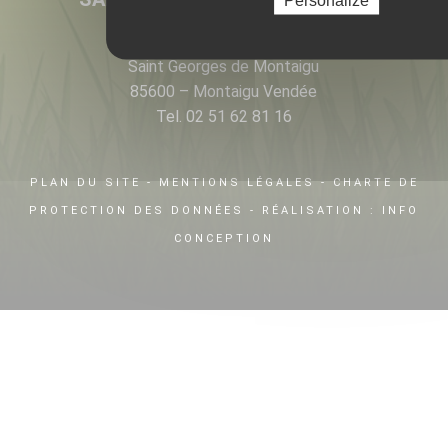
8 La Rangizière
Saint Georges de Montaigu
85600 – Montaigu Vendée
Tel. 02 51 62 81 16
PLAN DU SITE
-
MENTIONS LÉGALES
-
CHARTE DE
PROTECTION DES DONNÉES
- RÉALISATION :
INFO
CONCEPTION