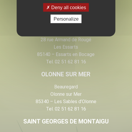
EN VENDÉE
Deny all cookies
Personalize
LES ESSARTS
28 rue Armand de Rougé
Les Essarts
85140 – Essarts en Bocage
Tel. 02 51 62 81 16
OLONNE SUR MER
Beauregard
Olonne sur Mer
85340 – Les Sables d’Olonne
Tel. 02 51 62 81 16
SAINT GEORGES DE MONTAIGU