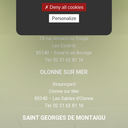
EN VENDÉE
Deny all cookies
Personalize
LES ESSARTS
28 rue Armand de Rougé
Les Essarts
85140 – Essarts en Bocage
Tel. 02 51 62 81 16
OLONNE SUR MER
Beauregard
Olonne sur Mer
85340 – Les Sables d’Olonne
Tel. 02 51 62 81 16
SAINT GEORGES DE MONTAIGU