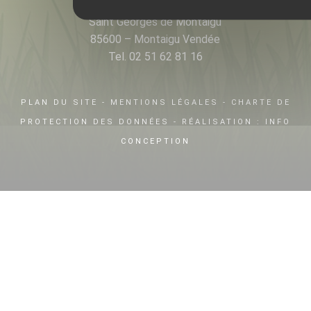
8 La Rangizière
Saint Georges de Montaigu
85600 – Montaigu Vendée
Tel. 02 51 62 81 16
PLAN DU SITE
-
MENTIONS LÉGALES
-
CHARTE DE
PROTECTION DES DONNÉES
- RÉALISATION :
INFO
CONCEPTION