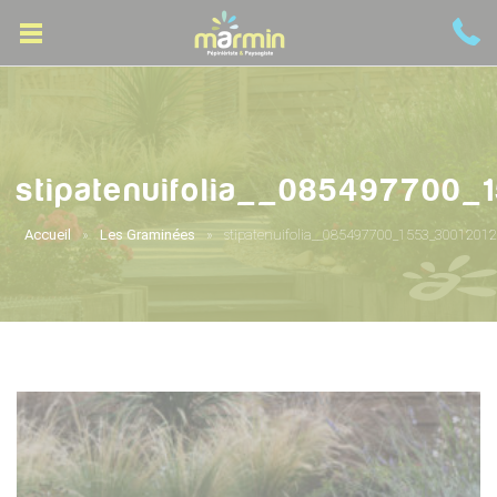
stipatenuifolia__085497700_
Accueil
Les Graminées
stipatenuifolia__085497700_1553_30012012