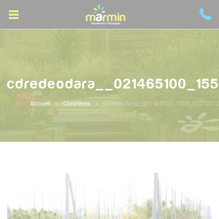
cdredeodara__021465100_15
Accueil
Conifères
cdredeodara__021465100_1555_30012012