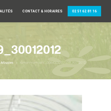
ALITÉS
CONTACT & HORAIRES
02 51 62 81 16
9_30012012
Arbustes
romarinrampant__006400200_1209_30012012