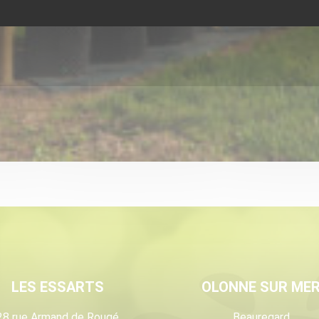
LES ESSARTS
OLONNE SUR ME
28 rue Armand de Rougé
Beauregard