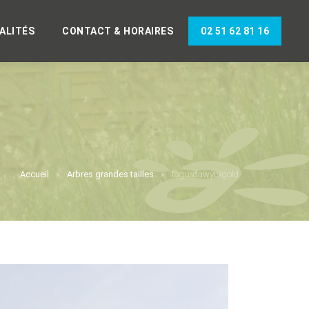
ALITÉS
CONTACT & HORAIRES
02 51 62 81 16
Accueil
Arbres grandes tailles
fagusdawyckgold