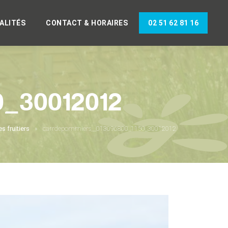
ALITÉS
CONTACT & HORAIRES
02 51 62 81 16
0_30012012
s fruitiers
carrdepommiers__013096800_1150_30012012