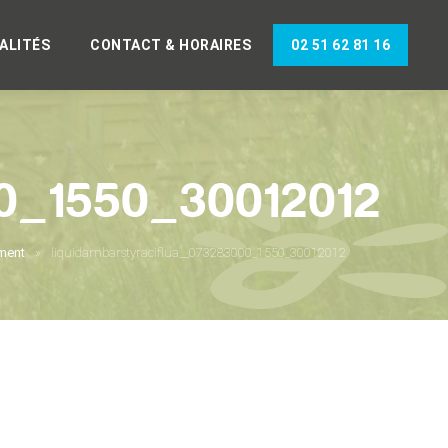
ALITÉS
CONTACT & HORAIRES
02 51 62 81 16
00_1550_30012012
ement
liquidambarstyraciflua__073283000_1550_30012012