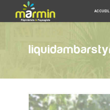
ACCUEIL
liquidambarst