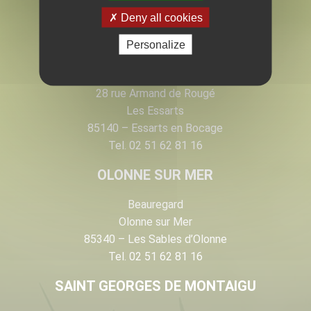
EN VENDÉE
Deny all cookies
Personalize
LES ESSARTS
28 rue Armand de Rougé
Les Essarts
85140 – Essarts en Bocage
Tel. 02 51 62 81 16
OLONNE SUR MER
Beauregard
Olonne sur Mer
85340 – Les Sables d’Olonne
Tel. 02 51 62 81 16
SAINT GEORGES DE MONTAIGU