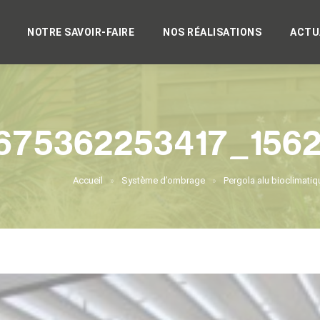
NOTRE SAVOIR-FAIRE
NOS RÉALISATIONS
ACTU
675362253417_156
Accueil
Système d’ombrage
Pergola alu bioclimatiq