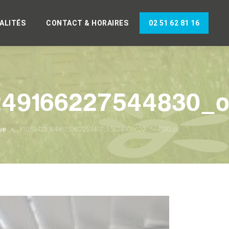
ALITÉS
CONTACT & HORAIRES
02 51 62 81 16
249166227544830_
ue
11059423_844675362253417_156249166227544830_o