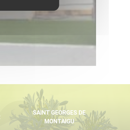
SAINT GEORGES DE
R
MONTAIGU