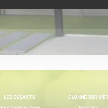
LES ESSARTS
OLONNE SUR ME
28 rue Armand de Rougé
Beauregard