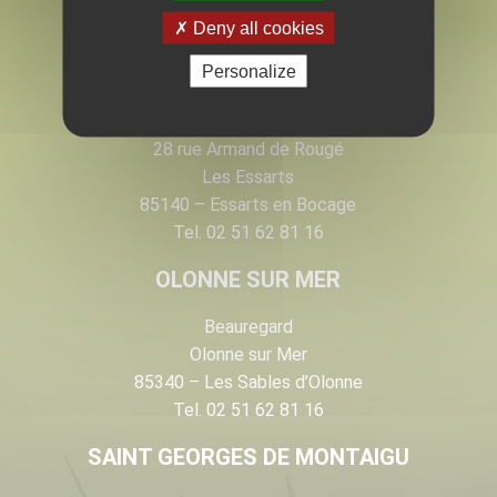
EN VENDÉE
Deny all cookies
Personalize
LES ESSARTS
28 rue Armand de Rougé
Les Essarts
85140 – Essarts en Bocage
Tel. 02 51 62 81 16
OLONNE SUR MER
Beauregard
Olonne sur Mer
85340 – Les Sables d’Olonne
Tel. 02 51 62 81 16
SAINT GEORGES DE MONTAIGU