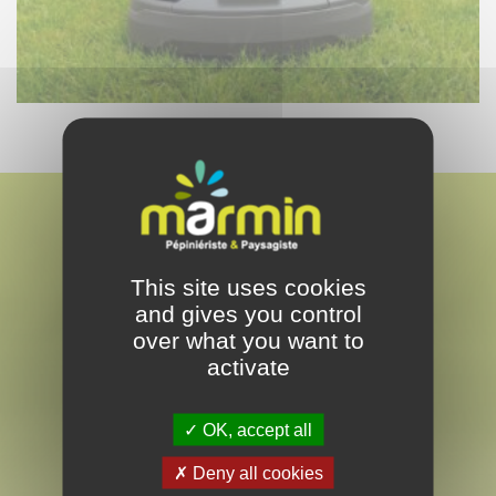
This site uses cookies
and gives you control
MARMIN
over what you want to
PAYSAGISTE & PEPINÉRISTE
activate
EN VENDÉE
OK, accept all
Deny all cookies