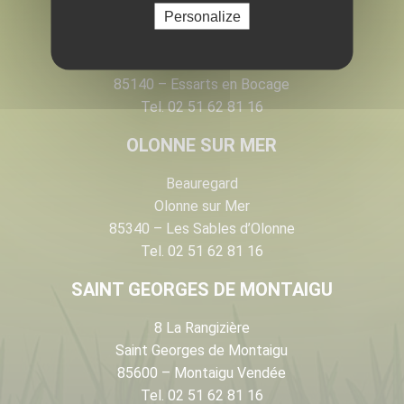
LES ESSARTS
Personalize
28 rue Armand de Rougé
Les Essarts
85140 – Essarts en Bocage
Tel. 02 51 62 81 16
OLONNE SUR MER
Beauregard
Olonne sur Mer
85340 – Les Sables d’Olonne
Tel. 02 51 62 81 16
SAINT GEORGES DE MONTAIGU
8 La Rangizière
Saint Georges de Montaigu
85600 – Montaigu Vendée
Tel. 02 51 62 81 16