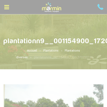
plantationn9__001154900_17
Accueil
Plantations
Plantations
diverses
plantationn9__001154900_1720_07022012