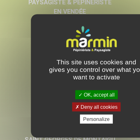
PAYSAGISTE & PEPINÉRISTE
EN VENDÉE
LES ESSARTS
28 rue Armand de Rougé
Les Essarts
This site uses cookies and
85140 – Essarts en Bocage
gives you control over what y
Tel. 02 51 62 81 16
want to activate
OLONNE SUR MER
OK, accept all
Beauregard
Deny all cookies
Olonne sur Mer
85340 – Les Sables d’Olonne
Personalize
Tel. 02 51 62 81 16
SAINT GEORGES DE MONTAIGU