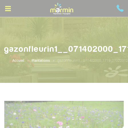
gazonfleurin1__071402000_1
Accueil
Plantations
gazonfleurin1__071402000_1719_07022012