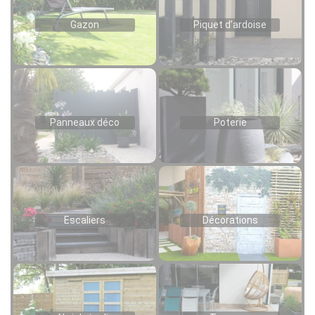
Gazon
Piquet d’ardoise
Panneaux déco
Poterie
Escaliers
Décorations