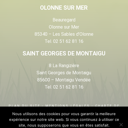
OLONNE SUR MER
Beauregard
Olonne sur Mer
85340 – Les Sables d’Olonne
Tel. 02 51 62 81 16
SAINT GEORGES DE MONTAIGU
8 La Rangizière
Saint Georges de Montaigu
85600 – Montaigu Vendée
Tel. 02 51 62 81 16
PLAN DU SITE
-
MENTIONS LÉGALES
-
CHARTE DE
Nous utilisons des cookies pour vous garantir la meilleure
PROTECTION DES DONNÉES
- RÉALISATION :
INFO
expérience sur notre site web. Si vous continuez à utiliser ce
CONCEPTION
site, nous supposerons que vous en êtes satisfait.