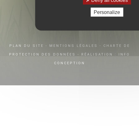
Deny all cookies
8 La Rangizière
Saint Georges de Montaigu
Personalize
85600 – Montaigu Vendée
Tel. 02 51 62 81 16
PLAN DU SITE
-
MENTIONS LÉGALES
-
CHARTE DE
PROTECTION DES DONNÉES
- RÉALISATION :
INFO
CONCEPTION