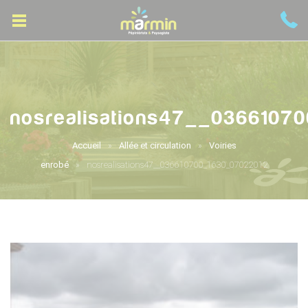
nosrealisations47__0366107
Accueil
Allée et circulation
Voiries
enrobé
nosrealisations47__036610700_1630_07022012