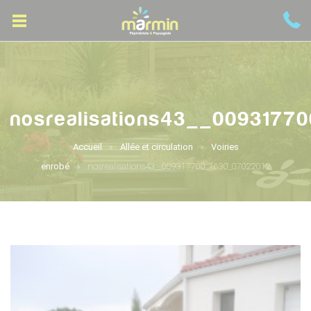
nosrealisations43__0093177
Accueil
Allée et circulation
Voiries
enrobé
nosrealisations43__009317700_1630_07022012