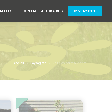
ALITÉS
CONTACT & HORAIRES
02 51 62 81 16
Accueil
Paysagiste
Voirie en dalles alvéolées
Accueil
Paysagiste
Accueil