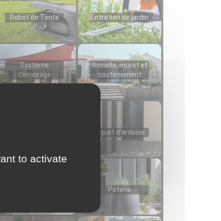
Robot de Tonte
Entretien de jardin
Système
Rocaille, muret et
d’ombrage
soutènement
Gazon
Piquet d’ardoise
ant to activate
Panneaux déco
Poterie