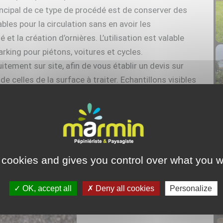
principal de ce type de procédé est de conserver des
ables pour la circulation sans en avoir les
t la création d’ornières. L’utilisation est valable
arking pour piétons, voitures et cycles.
tement sur site, afin de vous établir un devis sur
celles de la surface à traiter. Echantillons visibles
 cookies and gives you control over what you w
OK, accept all
Deny all cookies
Personalize