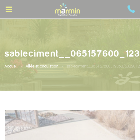
sableciment__065157600_12
Accueil
Allée et circulation
sableciment__065157600_1236_05032012