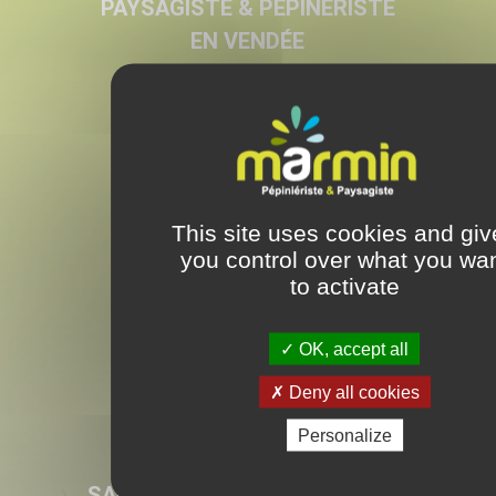
PAYSAGISTE & PEPINÉRISTE
EN VENDÉE
LES ESSARTS
28 rue Armand de Rougé
Les Essarts
This site uses cookies and giv
85140 – Essarts en Bocage
you control over what you wa
Tel. 02 51 62 81 16
to activate
OLONNE SUR MER
OK, accept all
Beauregard
Olonne sur Mer
Deny all cookies
85340 – Les Sables d’Olonne
Personalize
Tel. 02 51 62 81 16
SAINT GEORGES DE MONTAIGU