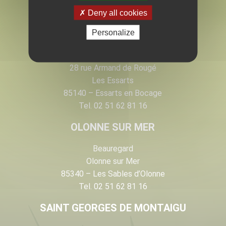
EN VENDÉE
Deny all cookies
Personalize
LES ESSARTS
28 rue Armand de Rougé
Les Essarts
85140 – Essarts en Bocage
Tel. 02 51 62 81 16
OLONNE SUR MER
Beauregard
Olonne sur Mer
85340 – Les Sables d’Olonne
Tel. 02 51 62 81 16
SAINT GEORGES DE MONTAIGU