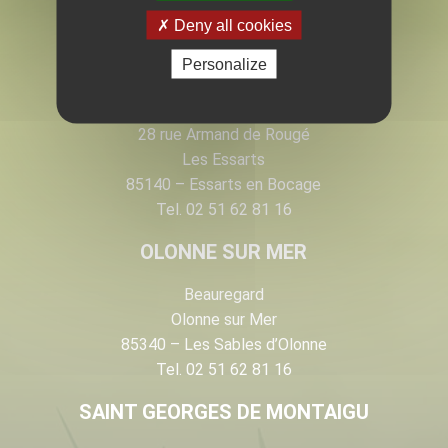
EN VENDÉE
Deny all cookies
Personalize
LES ESSARTS
28 rue Armand de Rougé
Les Essarts
85140 – Essarts en Bocage
Tel. 02 51 62 81 16
OLONNE SUR MER
Beauregard
Olonne sur Mer
85340 – Les Sables d’Olonne
Tel. 02 51 62 81 16
SAINT GEORGES DE MONTAIGU