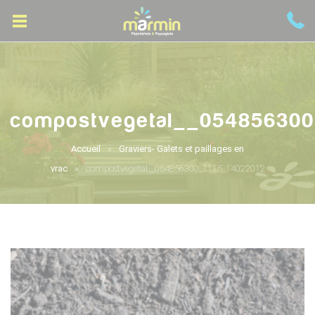
compostvegetal__054856300
Accueil
Graviers- Galets et paillages en
vrac
compostvegetal__054856300_1115_14022012