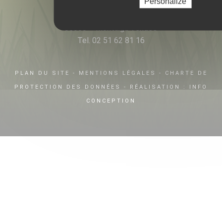
Personalize
8 La Rangizière
Saint Georges de Montaigu
85600 – Montaigu Vendée
Tel. 02 51 62 81 16
PLAN DU SITE
-
MENTIONS LÉGALES
-
CHARTE DE
PROTECTION DES DONNÉES
- RÉALISATION :
INFO
CONCEPTION