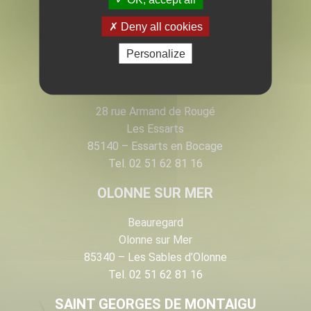
EN VENDÉE
Deny all cookies
Personalize
LES ESSARTS
28 rue Armand de Rougé
Les Essarts
85140 – Essarts en Bocage
Tel. 02 51 62 81 16
OLONNE SUR MER
Beauregard
Olonne sur Mer
85340 – Les Sables d’Olonne
Tel. 02 51 62 81 16
SAINT GEORGES DE MONTAIGU