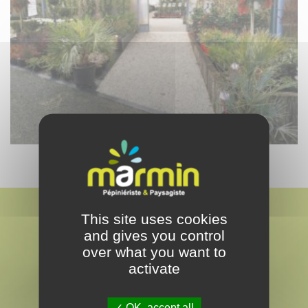
This site uses cookies
and gives you control
over what you want to
activate
MARMIN
PAYSAGISTE & PEPINÉRISTE
OK, accept all