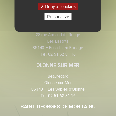
EN VENDÉE
Deny all cookies
Personalize
LES ESSARTS
28 rue Armand de Rougé
Les Essarts
85140 – Essarts en Bocage
Tel. 02 51 62 81 16
OLONNE SUR MER
Beauregard
Olonne sur Mer
85340 – Les Sables d’Olonne
Tel. 02 51 62 81 16
SAINT GEORGES DE MONTAIGU