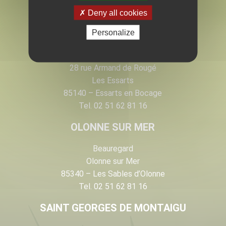
EN VENDÉE
Deny all cookies
Personalize
LES ESSARTS
28 rue Armand de Rougé
Les Essarts
85140 – Essarts en Bocage
Tel. 02 51 62 81 16
OLONNE SUR MER
Beauregard
Olonne sur Mer
85340 – Les Sables d’Olonne
Tel. 02 51 62 81 16
SAINT GEORGES DE MONTAIGU