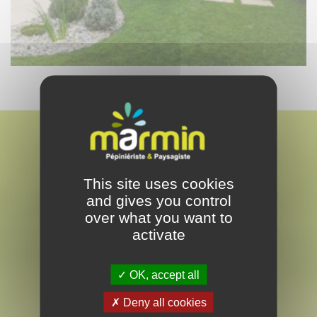
This site uses cookies
and gives you control
MARMIN
over what you want to
PAYSAGISTE & PEPINÉRISTE
activate
EN VENDÉE
OK, accept all
Deny all cookies