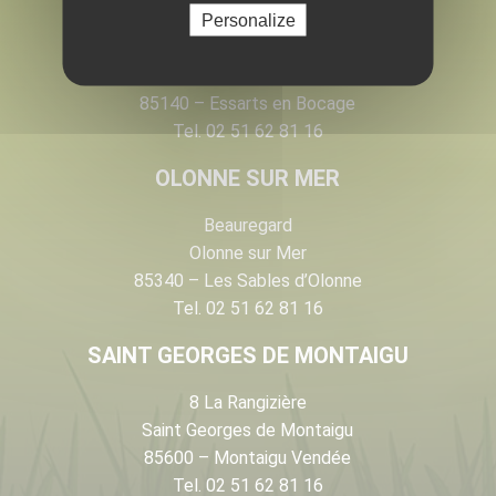
LES ESSARTS
Personalize
28 rue Armand de Rougé
Les Essarts
85140 – Essarts en Bocage
Tel. 02 51 62 81 16
OLONNE SUR MER
Beauregard
Olonne sur Mer
85340 – Les Sables d’Olonne
Tel. 02 51 62 81 16
SAINT GEORGES DE MONTAIGU
8 La Rangizière
Saint Georges de Montaigu
85600 – Montaigu Vendée
Tel. 02 51 62 81 16