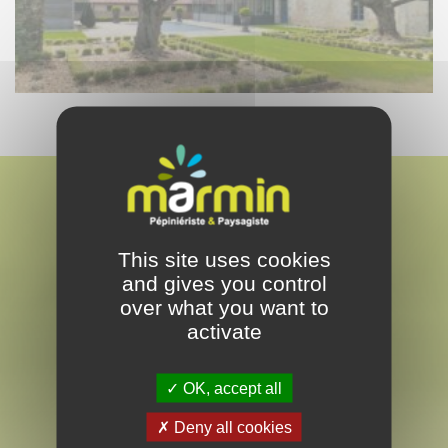
This site uses cookies
and gives you control
MARMIN
over what you want to
PAYSAGISTE & PEPINÉRISTE
activate
EN VENDÉE
OK, accept all
Deny all cookies