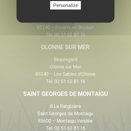
LES ESSARTS
Personalize
28 rue Armand de Rougé
Les Essarts
85140 – Essarts en Bocage
Tel. 02 51 62 81 16
OLONNE SUR MER
Beauregard
Olonne sur Mer
85340 – Les Sables d’Olonne
Tel. 02 51 62 81 16
SAINT GEORGES DE MONTAIGU
8 La Rangizière
Saint Georges de Montaigu
85600 – Montaigu Vendée
Tel. 02 51 62 81 16