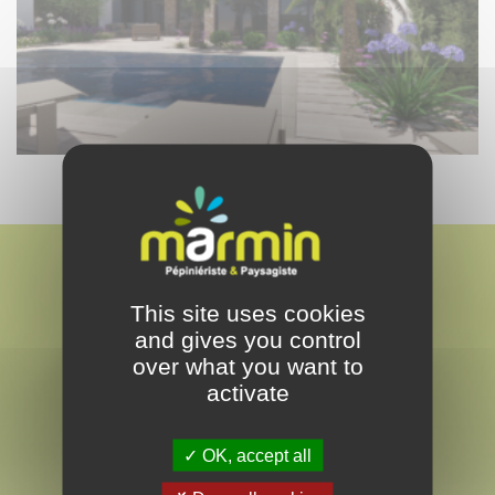
This site uses cookies
and gives you control
over what you want to
MARMIN
activate
PAYSAGISTE & PEPINÉRISTE
EN VENDÉE
OK, accept all