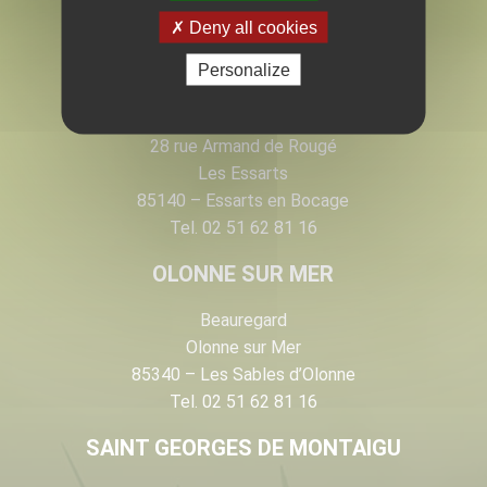
EN VENDÉE
Deny all cookies
Personalize
LES ESSARTS
28 rue Armand de Rougé
Les Essarts
85140 – Essarts en Bocage
Tel. 02 51 62 81 16
OLONNE SUR MER
Beauregard
Olonne sur Mer
85340 – Les Sables d’Olonne
Tel. 02 51 62 81 16
SAINT GEORGES DE MONTAIGU