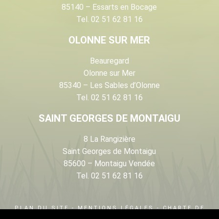
85140 – Essarts en Bocage
Tel. 02 51 62 81 16
OLONNE SUR MER
Beauregard
Olonne sur Mer
85340 – Les Sables d’Olonne
Tel. 02 51 62 81 16
SAINT GEORGES DE MONTAIGU
8 La Rangizière
Saint Georges de Montaigu
85600 – Montaigu Vendée
Tel. 02 51 62 81 16
PLAN DU SITE
-
MENTIONS LÉGALES
-
CHARTE DE