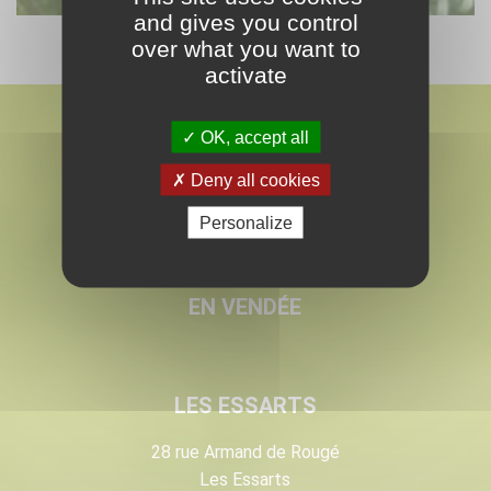
and gives you control
over what you want to
activate
OK, accept all
Deny all cookies
Personalize
MARMIN
PAYSAGISTE & PEPINÉRISTE
EN VENDÉE
LES ESSARTS
28 rue Armand de Rougé
Les Essarts