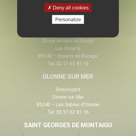
EN VENDÉE
Deny all cookies
Personalize
LES ESSARTS
28 rue Armand de Rougé
Les Essarts
85140 – Essarts en Bocage
Tel. 02 51 62 81 16
OLONNE SUR MER
Beauregard
Olonne sur Mer
85340 – Les Sables d’Olonne
Tel. 02 51 62 81 16
SAINT GEORGES DE MONTAIGU