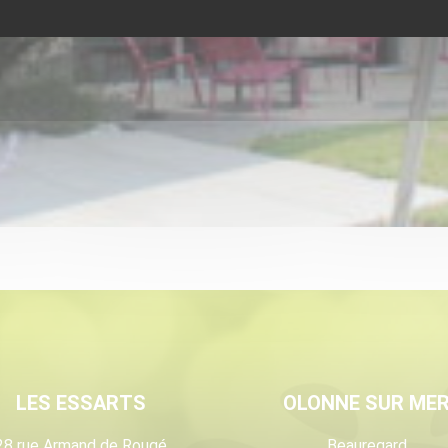
LES ESSARTS
OLONNE SUR ME
28 rue Armand de Rougé
Beauregard